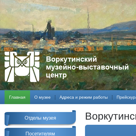
Главная
О музее
Адреса и режим работы
Прейскур
Воркутинс
Отделы музея
Посетителям