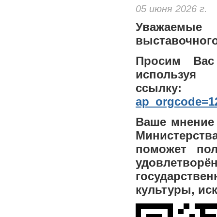
05 июня 2026 г.
Уважаемые 
выставочного
Просим Вас
испо
ссылк
ap_orgcode=1
Ваше мнение 
Министерств
поможет пол
удовлетво
государств
культуры, иск