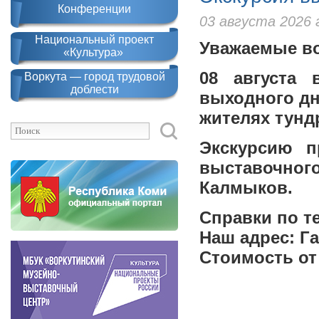
Конференции
03 августа 2026 
Национальный проект
Уважаемые во
«Культура»
08 августа 
Воркута — город трудовой
доблести
выходного дн
жителях тунд
Экскурсию п
выставочн
Калмыков.
Справки по те
Наш адрес: Га
Стоимость от 