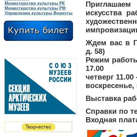
Приглашаем 
Министерство культуры РК
Министерство культуры РФ
искусства ра
Управление культуры Воркуты
художеств
импровизации
Ждем вас в Г
д. 58)
Режим работы:
17.00
четверг 11.00 
воскресенье,
Выставка рабо
Справки по те
Входная плата