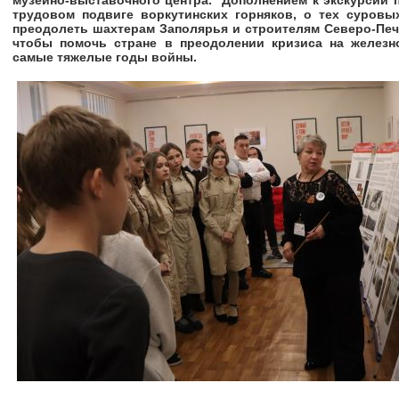
трудовом подвиге воркутинских горняков, о тех суров
преодолеть шахтерам Заполярья и строителям Северо-Печ
чтобы помочь стране в преодолении кризиса на железн
самые тяжелые годы войны.