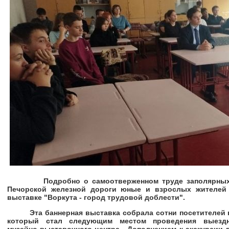
Подробно о самоотверженном труде заполярных ша
Печорской железной дороги юные и взрослых жителей 
выставке "Воркута - город трудовой доблести".
Эта баннерная выставка собрала сотни посетителей в 
который стал следующим местом проведения выездн
музейно-выставочного центра. Дополнением к экскурсии 