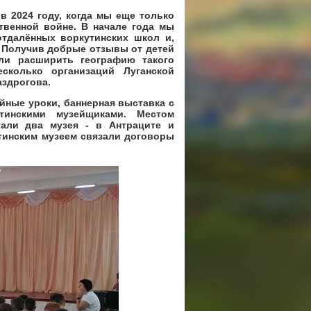
2024 году, когда мы еще только
твенной войне. В начале года мы
тдалённых воркутинских школ и,
. Получив добрые отзывы от детей
ли расширить географию такого
сколько организаций Луганской
аздрогова.
ные уроки, баннерная выставка с
утинскими музейщиками. Местом
тали два музея - в Антраците и
утинским музеем связали договоры