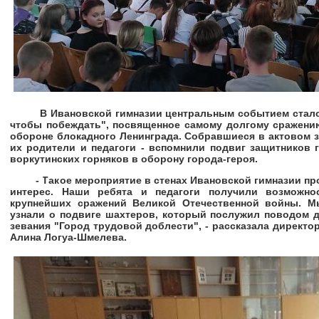
В Ивановской гимназии центральным событием стало п
чтобы побеждать", посвященное самому долгому сражени
обороне блокадного Ленинграда. Собравшиеся в актовом з
их родители и педагоги - вспомнили подвиг защитников 
воркутинских горняков в оборону города-героя.
- Такое мероприятие в стенах Ивановской гимназии пр
интерес. Наши ребята и педагоги получили возможно
крупнейших сражений Великой Отечественной войны. М
узнали о подвиге шахтеров, который послужил поводом д
зевания "Город трудовой доблести", - рассказала директо
Алина Логуа-Шмелева.